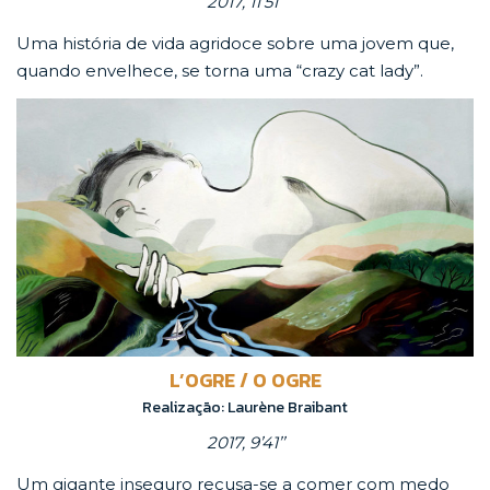
2017, 11’51’’
Uma história de vida agridoce sobre uma jovem que,
quando envelhece, se torna uma “crazy cat lady”.
L’OGRE / O OGRE
Realização: Laurène Braibant
2017, 9’41’’
Um gigante inseguro recusa-se a comer com medo