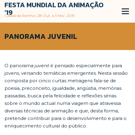
FESTA MUNDIAL DA ANIMAÇÃO
Skip
to
'19
Menu
content
Caldas da Rainha | 28 Out. a 3 Nov. 2019
PRÉMIO NACIONAL DA ANIMAÇÃO
PANORAMA JUVENIL
FESTA MUNDIAL DA ANIMAÇÃO
O panorama juvenil é pensado especialmente para
jovens, versando temáticas emergentes. Nesta sessão
composta por cinco curtas metragens fala-se de
poesia, preconceito, igualdade, angústia, memórias
passadas, busca pela felicidade e reflexões sérias
sobre o mundo actual numa viagem que atravessa
diversas técnicas de animação e que, desta forma,
pretende contribuir para o desenvolvimento e para o
enriquecimento cultural do público.